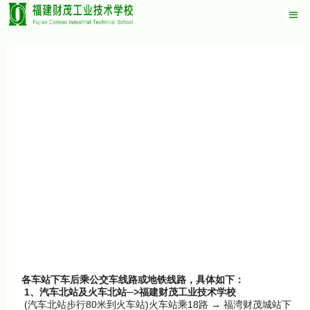
各车站下车后乘公交车线路或地铁线路，具体如下：
1
─>
、汽车北站及火车北站
福建财茂工业技术学校
(
80
)
18
→
汽车北站步行
米到火车站
火车站乘
路
福湾财茂城站下