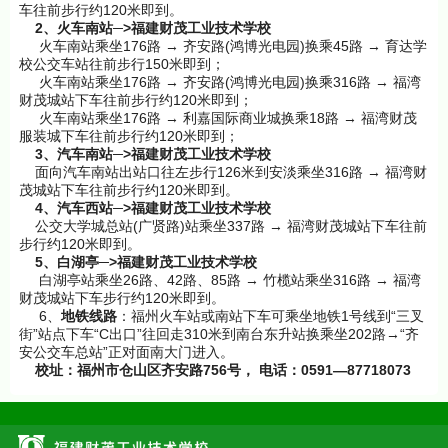
120
车往前步行约
米即到。
2
─>
、火车南站
福建财茂工业技术学校
176
→
(
)
45
→
火车南站乘坐
路
齐安路
鸿博光电园
换乘
路
育达学
150
校公交车站往前步行
米即到；
176
→
(
)
316
→
火车南站乘坐
路
齐安路
鸿博光电园
换乘
路
福湾
120
财茂城站下车往前步行约
米即到；
176
→
18
→
火车南站乘坐
路
利嘉国际商业城换乘
路
福湾财茂
120
服装城下车往前步行约
米即到；
3
─>
、汽车南站
福建财茂工业技术学校
126
316
→
面向汽车南站出站口往左步行
米到安淡乘坐
路
福湾财
120
茂城站下车往前步行约
米即到。
4
─>
、汽车西站
福建财茂工业技术学校
(
)
337
→
公交大学城总站
广贤路
站乘坐
路
福湾财茂城站下车往前
120
步行约
米即到。
5
─>
、白湖亭
福建财茂工业技术学校
26
42
85
→
316
→
白湖亭站乘坐
路、
路、
路
竹榄站乘坐
路
福湾
120
财茂城站下车步行约
米即到。
6
1
“
、
地铁线路
：福州火车站或南站下车可乘坐地铁
号线到
三叉
”
“C
”
310
202
→“
街
站点下车
出口
往回走
米到南台东升站换乘坐
路
齐
”
安公交车总站
正对面南大门进入。
校址：福州市仓山区齐安路
756
号， 电话：
0591—87718073