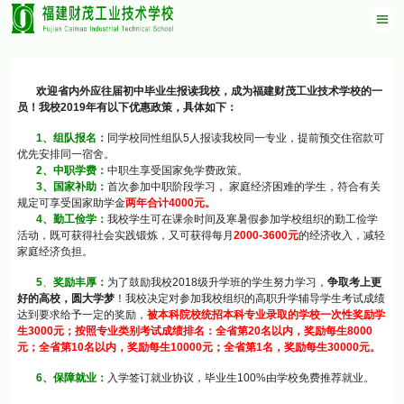
欢迎省内外应往届初中毕业生报读我校，成为福建财茂工业技术学校的一
员！我校
2019
年有以下优惠政策，具体如下：
1
、组队报名：
同学校同性组队
5
人报读我校同一专业，提前预交住宿款可
优先安排同一宿舍。
2
、中职学费：
中职生享受国家免学费政策。
3
、国家补助：
首次参加中职阶段学习，
家庭经济困难的学生，符合有关
规定可享受国家助学金
两年合计
4000
元。
4
、勤工俭学：
我校学生可在课余时间及寒暑假参加学校组织的勤工俭学
活动，既可获得社会实践锻炼，又可获得每月
2000-3600
元
的经济收入，减轻
家庭经济负担。
5
、
奖励丰厚：
为了鼓励我校
2018
级升学班的学生努力学习，
争取考上更
好的高校，圆大学梦
！我校决定对参加我校组织的高职升学辅导学生考试成绩
达到要求给予一定的奖励，
被本科院校统招本科专业录取的学校一次性奖励学
生
3000
元；按照专业类别考试成绩排名：全省第
20
名以内，奖励每生
8000
元；全省第
10
名以内，奖励每生
10000
元；全省第
1
名，奖励每生
30000
元。
6
、保障就业：
入学签订就业协议，毕业生
100%
由学校免费推荐就业。