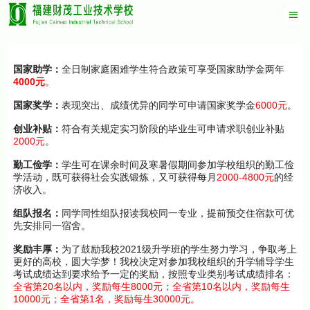
国家助学：
全日制家庭困难学生符合政策可享受国家助学金两年
4000
元
。
6000
国家奖学：
表现突出、成绩优异的同学可申请国家奖学金
元
。
创业补贴：
符合有关规定实习阶段的毕业生可申请求职创业补贴
2000
元
。
勤工俭学：
学生可在课余时间及寒暑假期间参加学校组织的勤工俭
2000-4800
学活动，既可获得社会实践锻炼，又可获得每月
元
的经
济收入。
组队报名：
同学同性组队报读我校同一专业，提前预交住宿款可优
先安排同一宿舍。
2021
奖励丰厚：
为了鼓励我校
级升学班的学生努力学习，争取考上
更好的高校，圆大学梦！我校决定对参加我校组织的升学辅导学生
考试成绩达到要求给予一定的奖励，按照专业类别考试成绩排名：
20
8000
10
全省第
名以内，奖励每生
元；全省第
名以内，奖励每生
10000
1
30000
元；全省第
名，奖励每生
元。